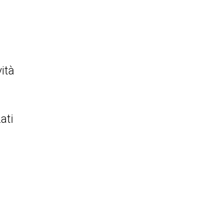
vità
ati