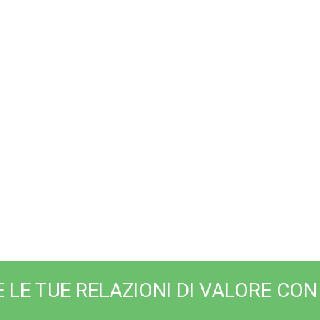
la cura del tuo clien
izzare le prestazioni
attività?
 LE TUE RELAZIONI DI VALORE CON 