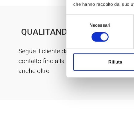
che hanno raccolto dal suo uti
Selezione
Necessari
del
QUALITANDO HA UN METODO
consenso
Segue il cliente dal primo
E
contatto fino alla recensione e
c
Rifiuta
anche oltre
l