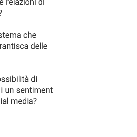
 relazioni di
?
sistema che
antisca delle
sibilità di
di un sentiment
cial media?