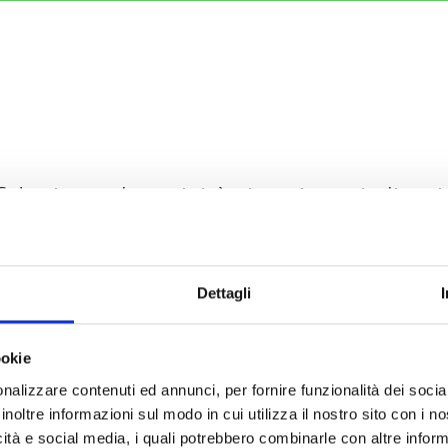
ucia tra le attività ricettive e i clienti
che sta alla base di ogni relazione
endita di successo.
Dettagli
ueste attenzioni?
 torna e parla di te alla sua cerchia di
ookie
o ritorno e nuovi clienti.
nalizzare contenuti ed annunci, per fornire funzionalità dei socia
inoltre informazioni sul modo in cui utilizza il nostro sito con i 
icità e social media, i quali potrebbero combinarle con altre inform