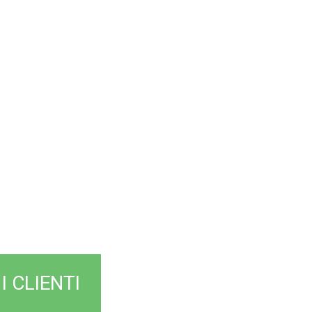
te dalla
 della tua
I CLIENTI