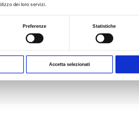
lizzo dei loro servizi.
Preferenze
Statistiche
 ORMAI STABILE E ALTAMENTE P
ffettua questionari intelligenti
Ti aiuta i
he permettono di ottenere
selling
Accetta selezionati
’opinione reale del cliente