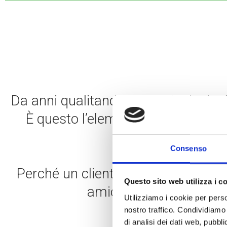
Da anni qualitando crea relazioni e fid
È questo l’elemento fondamentale 
stabile e ogni v
Consenso
Perché avere q
Perché un cliente felice e fiducioso
Questo sito web utilizza i c
amici garantendoti un su
Utilizziamo i cookie per perso
nostro traffico. Condividiamo 
di analisi dei dati web, pubbl