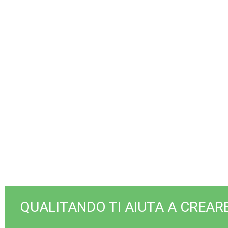
Vuoi un aiuto nel
prenotazione e anal
QUALITANDO TI AIUTA A CREARE