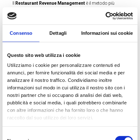
Il
Restaurant Revenue Management
è il metodo più
efficace per massimizzare i tuoi profitti. Come?
Selling the right seat to right customer at the right price
,
vendi la sedia giusta al cliente giusto al prezzo giusto!
Consenso
Dettagli
Informazioni sui cookie
Una formula magica? No, è il risultato di una consulenza
mirata che ti permetterà di:
Questo sito web utilizza i cookie
individuare il concept del tuo ristorante;
individuare il target giusto del tuo ristorante;
Utilizziamo i cookie per personalizzare contenuti ed
elaborare il menù engineering ;
annunci, per fornire funzionalità dei social media e per
rilevare il food cost strategy;
analizzare il nostro traffico. Condividiamo inoltre
gestire la domanda attraverso il duration management;
informazioni sul modo in cui utilizza il nostro sito con i
rilevare l’indice di popolarità di ogni portata venduta;
nostri partner che si occupano di analisi dei dati web,
attuare il price strategy.
pubblicità e social media, i quali potrebbero combinarle
con altre informazioni che ha fornito loro o che hanno
raccolto dal suo utilizzo dei loro servizi.
Selezione