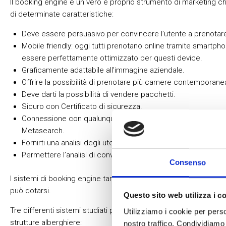
Il booking engine è un vero e proprio strumento di marketing c
di determinate caratteristiche:
Deve essere persuasivo per convincere l’utente a prenotar
Mobile friendly: oggi tutti prenotano online tramite smartph
essere perfettamente ottimizzato per questi device.
Graficamente adattabile all’immagine aziendale.
Offrire la possibilità di prenotare più camere contemporan
Deve darti la possibilità di vendere pacchetti.
Sicuro con Certificato di sicurezza.
Connessione con qualunque Channel Manager, sistema PMS
Metasearch.
Fornirti una analisi degli utenti in tempo reale.
Permettere l’analisi di conversion Google eCommerce Analy
Consenso
I sistemi di booking engine targati
D-EDGE
rappresanto il megli
può dotarsi.
Questo sito web utilizza i c
Tre differenti sistemi studiati per supportare le diverse esigenz
Utilizziamo i cookie per perso
strutture alberghiere:
nostro traffico. Condividiamo 