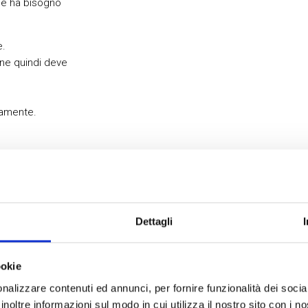
he ha bisogno
e.
one quindi deve
eamente.
, piattaforma
tics;
Dettagli
o che un hotel
ookie
e delle
nalizzare contenuti ed annunci, per fornire funzionalità dei socia
inoltre informazioni sul modo in cui utilizza il nostro sito con i 