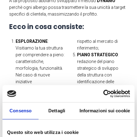
A tal proposito abbiamo sviluppato il metodo
DYNAMO
perchè ogni albergo possa trasmettere la sua unicità a target
specifici di clientela, massimizzando il profitto.
Ecco in cosa consiste:
ESPLORAZIONE
:
rispetto al mercato di
Visitiamo la tua struttura
riferimento;
per comprendere a pieno:
PIANO STRATEGICO
:
caratteristiche,
redazione del piano
morfologia, funzionalità.
strategico di sviluppo
Nel caso di nuove
della struttura con
iniziative
identificazione delle
imprenditoriali, invece,
migliori azioni strategiche
esaminiamo la location in
per migliorare il
cui si ipotizza la nuova
posizionamento sul
realizzazione
mercato di riferimento ed
Consenso
Dettagli
Informazioni sui cookie
imprenditoriale ed
il fatturato; il tutto
elaboriamo il piano di
attraverso la creazione del
fattibilità.
piano tariffario strategico.
Questo sito web utilizza i cookie
CONOSCENZA
:
CONDIVISIONE
: