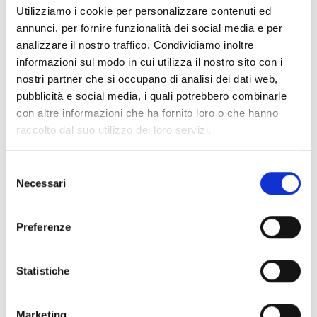
Utilizziamo i cookie per personalizzare contenuti ed
organizziamo una serie di
condividiamo il piano
incontri con la proprietà,
strategico con tutte le
annunci, per fornire funzionalità dei social media e per
direttori, capi reparto per
figure chiave della
analizzare il nostro traffico. Condividiamo inoltre
conoscere e
struttura e raccogliamo gli
informazioni sul modo in cui utilizza il nostro sito con i
comprendere il vostro
spunti utili per migliorare il
nostri partner che si occupano di analisi dei dati web,
background, i processi
documento, col fine di
pubblicità e social media, i quali potrebbero combinarle
operativi adottati fin ora, il
ottenere la massima
con altre informazioni che ha fornito loro o che hanno
tipo di organizzazione
condivisione degli obiettivi
raccolto dal suo utilizzo dei loro servizi.
operativa adottata;
aziendali;
INDAGINE
: Estrapoliamo i
ACTIVITY
dati storici in termini di
MANAGEMENT
: è la fase
Selezione
Necessari
revenue e di costi
operativa della
del
gestionali della struttura,
consulenza. Vengono
consenso
verifichiamo quali sono i
applicate operativamente
Preferenze
tuoi canali distributivi
tutte le azioni indicate nel
utilizzati e il tipo
piano strategico
comunicazione adottata.
attraverso gli strumenti
Statistiche
ANALISI
: analizziamo tutte
più indicati per la tua
le informazioni ed i dati
struttura.
estrapolati della struttura,
AUDIT
: viene effettuato il
Marketing