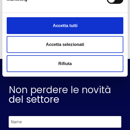
identifichiamo il
Benchmarking e vengono
competitive set,
monitorate le
verifichiamo la situazione
performance raggiunge
attuale e le potenzialità
rispetto agli obiettivi
Accetta tutti
inespresse dell’albergo
prefissati.
Accetta selezionati
Rifiuta
Non perdere le novità
del settore