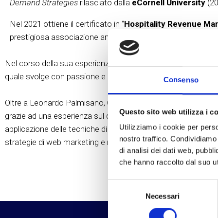
Demand Strategies
rilasciato dalla
eCornell University
(20
Nel 2021 ottiene il certificato in “
Hospitality Revenue Ma
prestigiosa associazione americana
American Hotel & Lod
Nel corso della sua esperienza ha ricoperto ruoli di direzio
quale svolge con passione e continuità attività di formazione 
Consenso
Oltre a Leonardo Palmisano, Ceo della Dynamo Consulting s.r.l,
Questo sito web utilizza i c
grazie ad una esperienza sul campo rafforzata negli anni, hote
Utilizziamo i cookie per perso
applicazione delle tecniche di revenue management, nella distr
nostro traffico. Condividiamo 
strategie di web marketing e nell’implementazione degli stru
di analisi dei dati web, pubbl
che hanno raccolto dal suo uti
Selezione
Necessari
del
consenso