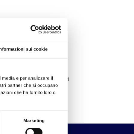
sulting s.r.l., attraverso la
.
Informazioni sui cookie
dal mondo dell’ospitalità e,
pportate nella corretta
l media e per analizzare il
l personale, nell’applicazione di
nostri partner che si occupano
azioni che ha fornito loro o
Marketing