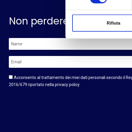
Non perdere le novità del
Rifiuta
Acconsento al trattamento dei miei dati personali secondo il R
2016/679 riportato nella privacy policy.