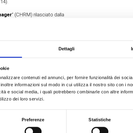
14).
nager
” (CHRM) rilasciato dalla
ging Association
.
ne e di management che lo hanno portato a fondare la Dynamo Con
e di consulenza alle strutture alberghiere ed extra-alberghiere
Dettagli
 la società si avvale di un team di professionisti provenienti 
ookie
l e strutture ricettive di ogni tipologia e dimensione, sono su
nalizzare contenuti ed annunci, per fornire funzionalità dei socia
ibuzione on line, nel controllo di gestione, nella formazione de
inoltre informazioni sul modo in cui utilizza il nostro sito con i 
menti tecnologici.
icità e social media, i quali potrebbero combinarle con altre inform
lizzo dei loro servizi.
Preferenze
Statistiche